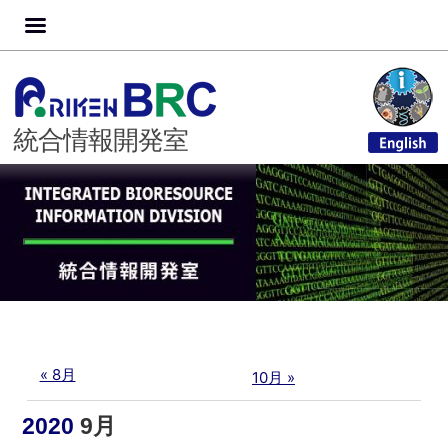
コ
Skip
Skip
Skip
Skip
Skip
Skip
Skip
Skip
Skip
Skip
Skip
Skip
Skip
Skip
Skip
Skip
Skip
ン
to
to
to
to
to
to
to
to
to
to
to
to
to
to
to
to
to
テ
TEXT-
CUSTOM_HTML-
NAV_MENU-
CUSTOM_HTML-
CUSTOM_HTML-
CUSTOM_HTML-
CUSTOM_HTML-
CUSTOM_HTML-
CUSTOM_HTML-
CUSTOM_HTML-
CUSTOM_HTML-
CUSTOM_HTML-
SEARCH-
TEXT-
CUSTOM_HTML-
NAV_MENU-
TEXT-
ン
2
9
2
2
3
4
5
6
8
11
12
7
4
12
10
3
7
ツ
統合情報開発室
へ
ス
キ
ッ
プ
« 8月
10月 »
2020
9月