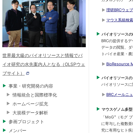
ン
実験植物開発室
理研BRCウェ
マウス系統検
細胞材料開発室
バイオリソースのLin
遺伝子材料開発
BRCの提供する
データの閲覧、ダ
微生物材料開発
トバイオ産業・農
世界最大級のバイオリソースと情報でバ
BioResource 
イオ研究の水先案内人となる（OLSPウェ
個人情報保護に
ブサイト）
バイオリソースの
バイオリソースに
事業・研究開発の内容
情報統合と国際標準化
BRCメールニ
ホームページ拡充
マウスゲノム多型デ
大規模データ解析
+
「MoG
（モグ 
参画プロジェクト
に寄与した複数亜種
メンバー
究に有用なヒト疾