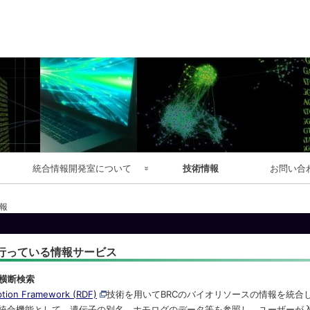
コ
ン
テ
ン
ツ
へ
ス
キ
ッ
プ
統合情報開発室について
技術情報
お問い合
事業・研究開発の内容
情報統合と国際標準化
報
本所
参画プロジェクト
ホームページ拡充
行っている情報サービス
研究センター
メンバー
大規模データ解析
横断検索
ption Framework (RDF)
技術を用いてBRCのバイオリソースの情報を統合
業績リスト
統合機能として、遺伝子の別名、ホモログのデータ等を参照し、ユーザーが