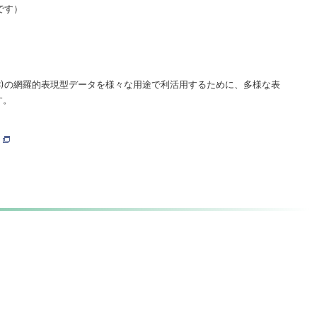
のです）
ium (IMPC)の網羅的表現型データを様々な用途で利活用するために、多様な表
す。