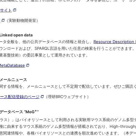
リンク
ブサイト
索
（実験動物開発室）
ked open data
室
データ全般を、他の公共データベースの情報と統合し、
Resource Description
ウンロードおよび、SPARQL言語を用いた任意の検索を行うことができます
室
業基盤技術）の委託事業として運用されています。
MetaDatabase
ついて
メールニュース
関する情報を、メールニュースとして不定期で配信しています。ぜひご購読
ュース配信登録のページ
（理研BRCウェブサイト）
+
ータベース “MoG
“
プラス）」はバイオリソースとして利用される実験用マウス系統のゲノム多型
に由来するマウス系統のゲノム多型情報が搭載されており、High-throughp
患関連情報や、各種バイオリソースとの連携を順次進めていきます。（本デ