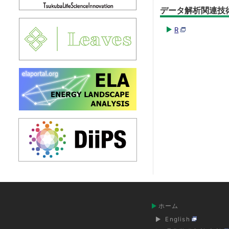
データ解析関連技
R
ホーム
English