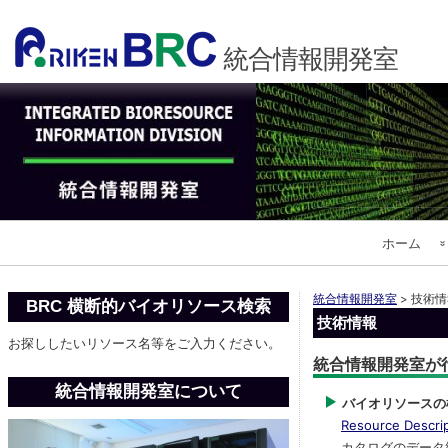
統合情報開発室
メ
ホーム
イ
ン
English
ナ
統合情報開発室
>
技術情
BRC 横断的バイオリソース検索
技術情報
ビ
理化学研究所 
お探ししたいリソース名等をご入力ください。
ゲ
統合情報開発室が
ー
バイオリソース
統合情報開発室について
シ
バイオリソースの
ョ
Resource Descri
実験動物開発室
カタログのデータ