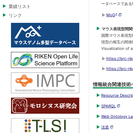
ータベースであるNI
業績リスト
+
リンク
MoG
マウス表現型間関
国際マウス表現型解析
現型の相互の関係
Visualization of
https://brc-r
https://brc-r
情報統合関連技術
Resource Descri
SPARQL
Web Ontology L
法造