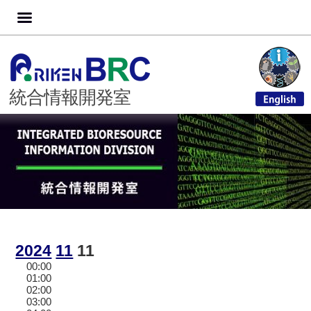
コ
Skip
Skip
Skip
Skip
Skip
Skip
Skip
Skip
Skip
Skip
Skip
Skip
Skip
Skip
Skip
Skip
Skip
ン
to
to
to
to
to
to
to
to
to
to
to
to
to
to
to
to
to
テ
TEXT-
CUSTOM_HTML-
NAV_MENU-
CUSTOM_HTML-
CUSTOM_HTML-
CUSTOM_HTML-
CUSTOM_HTML-
CUSTOM_HTML-
CUSTOM_HTML-
CUSTOM_HTML-
CUSTOM_HTML-
CUSTOM_HTML-
SEARCH-
TEXT-
CUSTOM_HTML-
NAV_MENU-
TEXT-
ン
2
9
2
2
3
4
5
6
8
11
12
7
4
12
10
3
7
ツ
統合情報開発室
へ
ス
キ
ッ
プ
2024
11
11
00:00
01:00
02:00
03:00